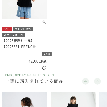
SALE
ポイント除外
返品・交換不可
【2026春夏セール】
【2026SS】FRENCH
Aming（フレンチアミン
全2種
グ）レースブラウス
¥
2,002
税込
FREQUENTLY BOUGHT TOGETHER
一緒に購入されている商品