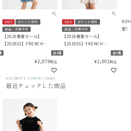
KOY
SALE
ポイント除外
SALE
ポイント除外
堂） 
返品・交換不可
返品・交換不可
ンデ
【2026春夏セール】
【2026春夏セール】
04/
【2026SS】FRENCH
【2026SS】FRENCH
Aming（フレンチアミン
Aming（フレンチアミン
種
全2種
全3種
グ）バックレースTシャツ
グ）シャーリングブラウス
¥
2,079
¥
2,002
税込
税込
RECENTLY VIEWED ITEMS
最近チェックした商品