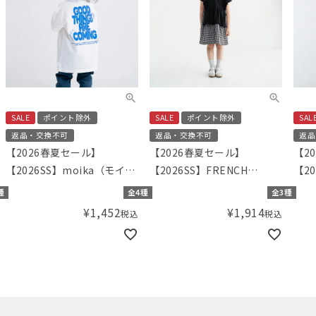
SALE
ポイント除外
SALE
ポイント除外
SAL
返品・交換不可
返品・交換不可
返品
【2026春夏セール】
【2026春夏セール】
【2
【2026SS】moika（モイ
【2026SS】FRENCH
【20
カ） オーバーサイズT
Aming（フレンチアミン
Am
種
全4種
全3種
グ）エプロンTドッキングワ
グ）
¥
1,452
¥
1,914
税込
税込
ンピース