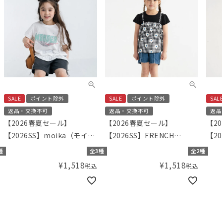
SALE
ポイント除外
SALE
ポイント除外
SAL
返品・交換不可
返品・交換不可
返品
【2026春夏セール】
【2026春夏セール】
【2
【2026SS】moika（モイ
【2026SS】FRENCH
【20
カ）バルーンTシャツ
Aming（フレンチアミン
ミ）
種
全3種
全2種
グ）キャミドッキングTシャ
ベッ
¥
1,518
¥
1,518
税込
税込
ツ