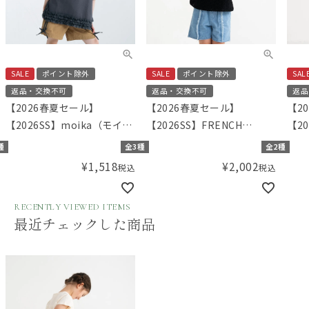
SALE
ポイント除外
SALE
ポイント除外
SAL
返品・交換不可
返品・交換不可
返品
【2026春夏セール】
【2026春夏セール】
【2
【2026SS】moika（モイ
【2026SS】FRENCH
【20
カ）裾フリルTシャツ
Aming（フレンチアミン
Am
種
全3種
全2種
グ）レースブラウス
グ）
¥
1,518
¥
2,002
税込
税込
RECENTLY VIEWED ITEMS
最近チェックした商品