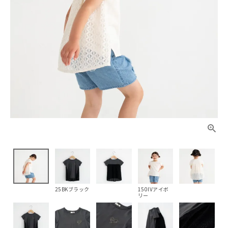
25BKブラック
150IVアイボ
リー