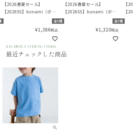
【2026春夏セール】
【2026春夏セール】
【2
【2026SS】bonami（ボナ
【2026SS】bonami（ボナ
【20
ミ）カーゴポケットのサマ
ミ） ぽこぽこ生地のプルオ
ミ）
種
全3種
全3種
ーショーツ
ーバー
ベッ
¥
1,386
¥
1,320
税込
税込
RECENTLY VIEWED ITEMS
最近チェックした商品