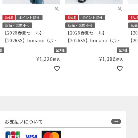
SALE
ポイント除外
SALE
ポイント除外
SAL
返品・交換不可
返品・交換不可
返品
【2026春夏セール】
【2026春夏セール】
【2
【2026SS】bonami（ボナ
【2026SS】bonami（ボナ
【20
ミ） todoプリントTシャツ
ミ）カーゴポケットのサマ
Am
種
全3種
全3種
ーショーツ
グ）
¥
1,320
¥
1,386
税込
税込
シャ
お支払いについて