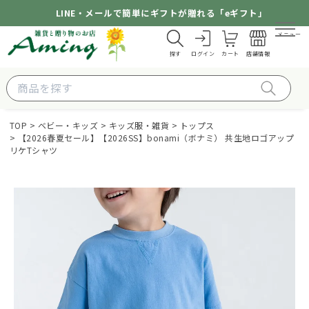
LINE・メールで簡単にギフトが贈れる「eギフト」
メニュー
探す
ログイン
カート
店舗情報
TOP
ベビー・キッズ
キッズ服・雑貨
トップス
【2026春夏セール】【2026SS】bonami（ボナミ） 共生地ロゴアップ
リケTシャツ