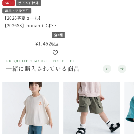
SALE
ポイント除外
返品・交換不可
【2026春夏セール】
【2026SS】bonami（ボナ
ミ） 共生地ロゴアップリケT
全3種
シャツ
¥
1,452
税込
FREQUENTLY BOUGHT TOGETHER
一緒に購入されている商品