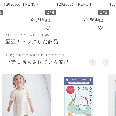
【2026SS】FRENCH
【2026SS】FRENCH
【20
Aming（フレンチアミン
Aming（フレンチアミン
Am
種
全2種
全2種
グ）デニムビスチェ
グ）フリルキュロット
グ）
¥
1,518
¥
1,584
税込
税込
ック
RECENTLY VIEWED ITEMS
最近チェックした商品
FREQUENTLY BOUGHT TOGETHER
一緒に購入されている商品