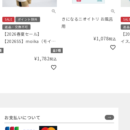
きになるニオイトリ お風呂
SALE
ポイント除外
SAL
用
返品・交換不可
返品
【2026春夏セール】
【2
¥
1,078
税込
【2026SS】moika（モイ
イス
カ） サイドリボンチュニッ
種
全3種
ク
¥
1,782
税込
お支払いについて