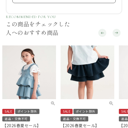
RECOMMENDED FOR YOU
この商品をチェックした
人へのおすすめ商品
SALE
ポイント除外
SALE
ポイント除外
SAL
返品・交換不可
返品・交換不可
返品
【2026春夏セール】
【2026春夏セール】
【2