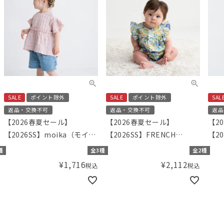
SALE
ポイント除外
SALE
ポイント除外
SAL
返品・交換不可
返品・交換不可
返品
【2026春夏セール】
【2026春夏セール】
【2
【2026SS】moika（モイ
【2026SS】FRENCH
【20
カ）ジャガードフリルチュ
Aming（フレンチアミン
ミ）
種
全3種
全2種
ニック
グ）フラワーカバーオール F
トT
¥
1,716
¥
2,112
税込
税込