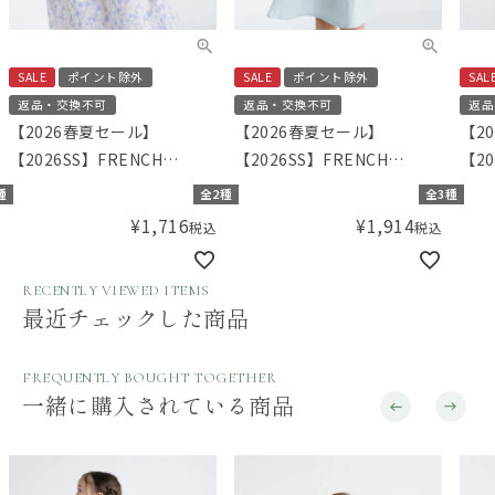
SALE
ポイント除外
SALE
ポイント除外
SAL
返品・交換不可
返品・交換不可
返品
【2026春夏セール】
【2026春夏セール】
【2
【2026SS】FRENCH
【2026SS】FRENCH
【20
Aming（フレンチアミン
Aming（フレンチアミン
Am
種
全2種
全3種
グ）フラワーフリルワンピ
グ）レースヨークワンピー
グ）
¥
1,716
¥
1,914
税込
税込
ース
ス
ンピ
RECENTLY VIEWED ITEMS
最近チェックした商品
FREQUENTLY BOUGHT TOGETHER
一緒に購入されている商品