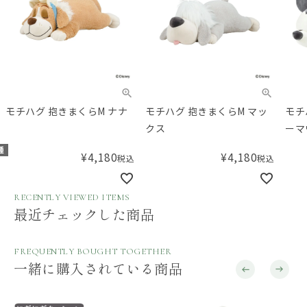
モチハグ 抱きまくらM ナナ
モチハグ 抱きまくらM マッ
モチ
クス
ーマ
種
¥
4,180
¥
4,180
税込
税込
RECENTLY VIEWED ITEMS
最近チェックした商品
FREQUENTLY BOUGHT TOGETHER
一緒に購入されている商品