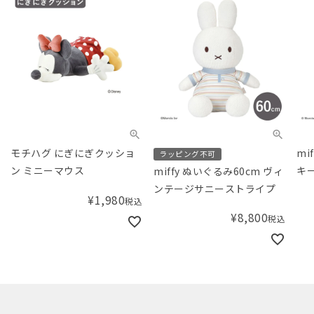
モチハグ にぎにぎクッショ
mif
ラッピング不可
ン ミニーマウス
キー
miffy ぬいぐるみ60cm ヴィ
ンテージサニーストライプ
¥
1,980
税込
¥
8,800
税込