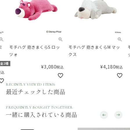
モチハグ 抱きまくらS ロッ
モチハグ 抱きまくらM マッ
モチ
ツォ
クス
ッチ
種
¥
3,080
¥
4,180
税込
税込
RECENTLY VIEWED ITEMS
最近チェックした商品
FREQUENTLY BOUGHT TOGETHER
一緒に購入されている商品