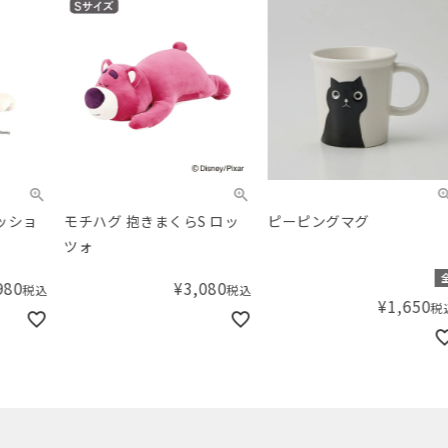
モチハグ 抱きまくらS ロッ
ピーピングマグ
靴下
ツォ
うず
クス
全2種
¥
3,080
税込
¥
1,650
税込