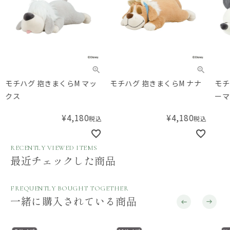
モチハグ 抱きまくらM マッ
モチハグ 抱きまくらM ナナ
モチ
クス
ーマ
¥
4,180
¥
4,180
税込
税込
RECENTLY VIEWED ITEMS
最近チェックした商品
FREQUENTLY BOUGHT TOGETHER
一緒に購入されている商品