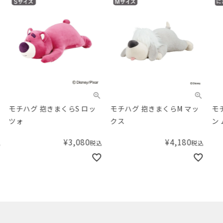
モチハグ 抱きまくらS ロッ
モチハグ 抱きまくらM マッ
モチ
ツォ
クス
ン 
¥
3,080
¥
4,180
税込
税込