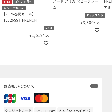
ノード アミカ ベビーフレー
FR
SALE
ポイント除外
ム
アミ
返品・交換不可
繍
【2026春夏セール】
ボックス入り
【2026SS】FRENCH
¥
3,300
税込
Aming（フレンチアミン
全2種
グ）デニムビスチェ
¥
1,518
税込
お支払いについて
クレジットカード
Amazon Pay
あと払い（ペイディ）