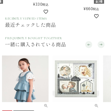
種
全2種
¥
330
税込
¥
660
税込
RECENTLY VIEWED ITEMS
最近チェックした商品
FREQUENTLY BOUGHT TOGETHER
一緒に購入されている商品