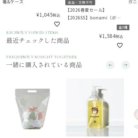
箸&ケース
ガニ
返品・交換不可
バテ
【2026春夏セール】
¥
1,045
税込
Mic
【2026SS】bonami（ボナ
ミ）プリントドルマンロン
全3種
パース
RECENTLY VIEWED ITEMS
¥
1,584
税込
最近チェックした商品
FREQUENTLY BOUGHT TOGETHER
一緒に購入されている商品