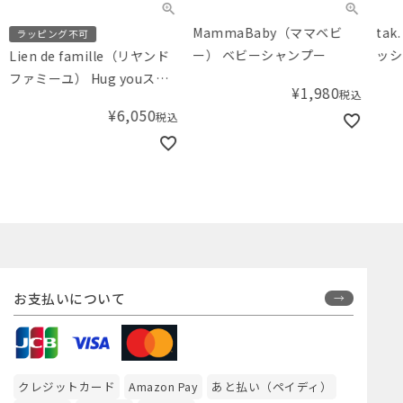
MammaBaby（ママベビ
ta
ラッピング不可
ー） ベビーシャンプー
ッシ
Lien de famille（リヤンド
Yell
ファミーユ） Hug youスタ
¥
1,980
税込
イとカチュームのベビーケ
¥
6,050
税込
ーキ チューリップ
お支払いについて
クレジットカード
Amazon Pay
あと払い（ペイディ）