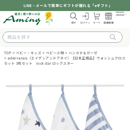
LINE・メールで簡単にギフトが贈れる「eギフト」
メニュー
探す
ログイン
カート
店舗情報
TOP
ベビー・キッズ
ベビー小物
ハンカチ＆ガーゼ
aden+anais（エイデンアンドアネイ）【日本正規品】ウォッシュクロス
セット 3枚セット rock star ロックスター