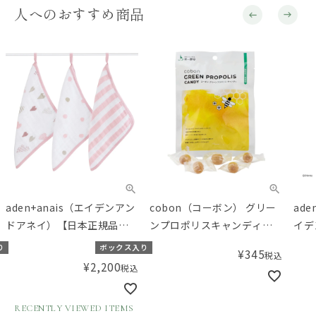
人へのおすすめ商品
aden+anais（エイデンアン
cobon（コーボン） グリー
ade
ドアネイ）【日本正規品】
ンプロポリスキャンディ
イデ
ウォッシュクロスセット 3枚
28g
ンシ
り
ボックス入り
¥
345
税込
セット heart breaker ハー
品】
¥
2,200
税込
トブレイカー
ッシ
ィズ
RECENTLY VIEWED ITEMS
was