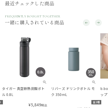
最近チェックした商品
FREQUENTLY BOUGHT TOGETHER
一緒に購入されている商品
タイガー 真空断熱炭酸ボト
リバーズ ドリンクボトル モ
b.
ル 0.8L
ク 350mL
ップ
り
全2種
¥
5,849
税込