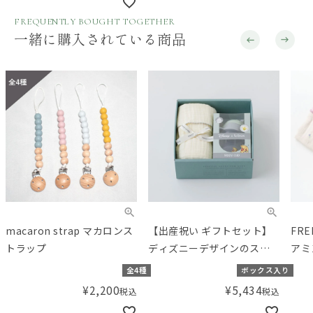
FREQUENTLY BOUGHT TOGETHER
一緒に購入されている商品
macaron strap マカロンス
【出産祝い ギフトセット】
FR
トラップ
ディズニーデザインのスト
アミ
ローマグとアミングオリジ
み 
全4種
ボックス入り
ナルおくるみの選べるセッ
¥
2,200
¥
5,434
税込
税込
ト 【ギフトボックス入り】