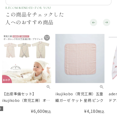
RECOMMENDED FOR YOU
この商品をチェックした
人へのおすすめ商品
【出産準備セット】
ikujikobo（育児工房）五重
ad
ikujikobo（育児工房）オー
織ガーゼ ケット 星柄 ピンク
ドア
ガニック 出産準備3点セット
ウォ
り
¥
6,600
¥
4,180
税込
税込
（女の子）【小児科医の育
セット