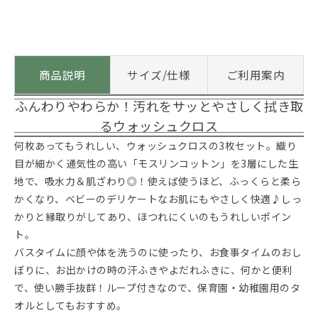
商品説明
サイズ/仕様
ご利用案内
ふんわりやわらか！汚れをサッとやさしく拭き取
るウォッシュクロス
何枚あってもうれしい、ウォッシュクロスの3枚セット。織り
目が細かく通気性の高い「モスリンコットン」を3層にした生
地で、吸水力＆肌ざわり◎！使えば使うほど、ふっくらと柔ら
かくなり、ベビーのデリケートなお肌にもやさしく快適♪しっ
かりと縁取りがしてあり、ほつれにくいのもうれしいポイン
ト。
バスタイムに顔や体を洗うのに使ったり、お食事タイムのおし
ぼりに、お出かけの時の汗ふきやよだれふきに、何かと便利
で、使い勝手抜群！ループ付きなので、保育園・幼稚園用のタ
オルとしてもおすすめ。