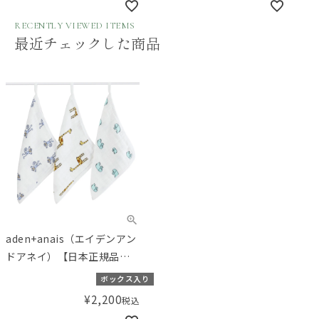
児本プレゼント！】／
トブ
Amingオリジナルセット
RECENTLY VIEWED ITEMS
最近チェックした商品
aden+anais（エイデンアン
ドアネイ）【日本正規品】
ウォッシュクロスセット 3枚
ボックス入り
セット jungle jam ジャング
¥
2,200
税込
ルジャム