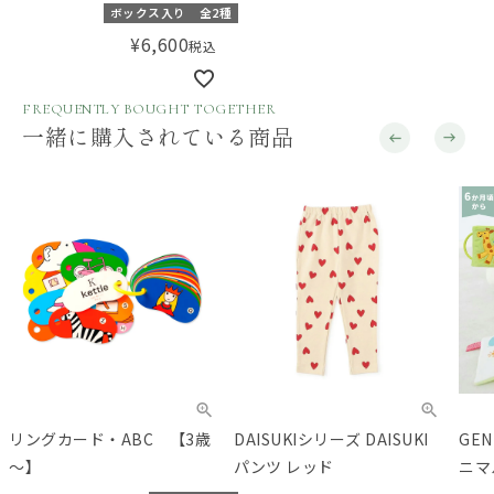
（カトラリー付き）
ボックス入り
全2種
¥
6,600
税込
FREQUENTLY BOUGHT TOGETHER
一緒に購入されている商品
リングカード・ABC 【3歳
DAISUKIシリーズ DAISUKI
GE
～】
パンツ レッド
ニマ