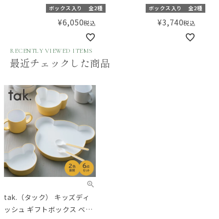
ベアー ミニ
ボックス入り
全2種
ボックス入り
全2種
¥
6,050
¥
3,740
税込
税込
RECENTLY VIEWED ITEMS
最近チェックした商品
tak.（タック） キッズディ
ッシュ ギフトボックス ベア