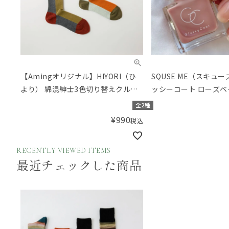
【Amingオリジナル】HIYORI（ひ
SQUSE ME（スキュ
より） 綿混紳士3色切り替えクルー
ッシーコート ローズベー
ソックス
全2種
¥
990
税込
RECENTLY VIEWED ITEMS
最近チェックした商品