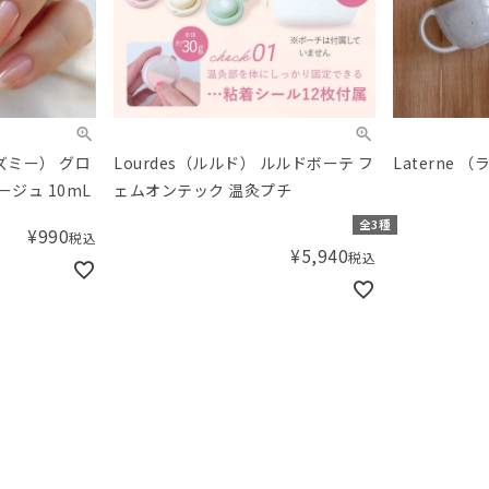
ーズミー） グロ
Lourdes（ルルド） ルルドボーテ フ
Laterne
ジュ 10mL
ェムオンテック 温灸プチ
全3種
¥
990
税込
¥
5,940
税込