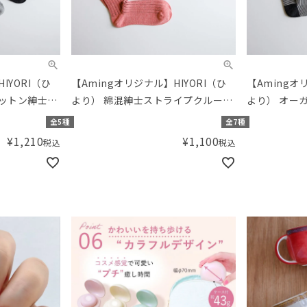
IYORI（ひ
【Amingオリジナル】HIYORI（ひ
【Amingオ
コットン紳士ラ
より） 綿混紳士ストライプクルーソ
より） オー
ックス
ンボーダーソ
全5種
全7種
¥
1,210
¥
1,100
税込
税込