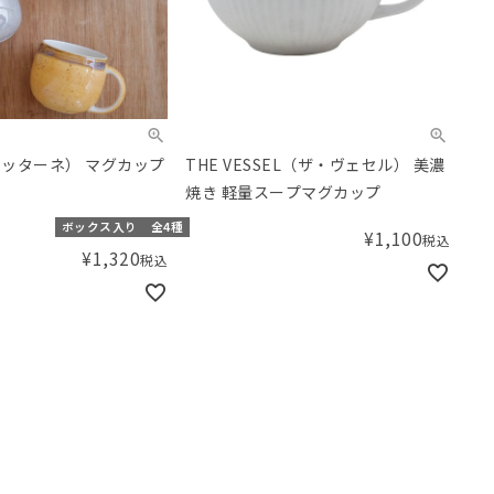
 （ラッターネ） マグカップ
THE VESSEL（ザ・ヴェセル） 美濃
焼き 軽量スープマグカップ
ボックス入り
全4種
¥
1,100
税込
¥
1,320
税込