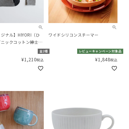
リジナル】HIYORI（ひ
ワイドシリコンスチーマー
ガニックコットン紳士ピ
ックス
全2種
レビューキャンペーン対象品
¥
1,210
¥
1,848
税込
税込