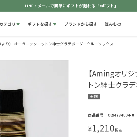
LINE・メールで簡単にギフトが贈れる「eギフト」
カテゴリ
ギフトを探す
ブランドから探す
読みもの
RI（ひより） オーガニックコットン紳士グラデボーダークルーソックス
【Amingオリジ
トン紳士グラデ
全4種
商品番号
O2M734004-0
1,210
¥
税込