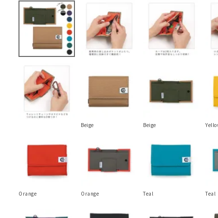
Beige
Beige
Yell
Orange
Orange
Teal
Teal