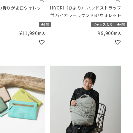
つ折りがま口ウォレッ
HIYORI（ひより） ハンドストラップ
付 バイカラーラウンドB7ウォレット
全3種
ボックス入り
全4種
¥
11,990
¥
9,900
税込
税込