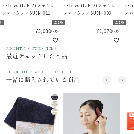
re to wa(レトワ) ステンレ
re to wa(レトワ) ステンレ
re 
スネックレス SUSN-011
スネックレス SUSN-009
スネ
種
全2種
全2種
¥
3,080
¥
2,970
税込
税込
RECENTLY VIEWED ITEMS
最近チェックした商品
FREQUENTLY BOUGHT TOGETHER
一緒に購入されている商品