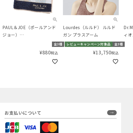
PAUL＆JOE（ポールアンド
Lourdes（ルルド） ルルド
Dr
ジョー）
ガン プラスアーム
ィオ
ACCESSOIRES（アクセソ
10
全3種
レビューキャンペーン対象品
全3種
ワ） タオルハンカチ
¥
880
¥
13,750
税込
税込
お支払いについて