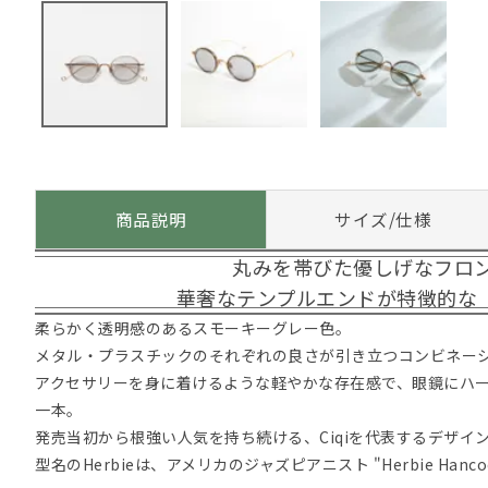
商品説明
サイズ/仕様
丸みを帯びた優しげなフロ
華奢なテンプルエンドが特徴的な「H
柔らかく透明感のあるスモーキーグレー色。
メタル・プラスチックのそれぞれの良さが引き立つコンビネー
アクセサリーを身に着けるような軽やかな存在感で、眼鏡にハ
一本。
発売当初から根強い人気を持ち続ける、Ciqiを代表するデザイ
型名のHerbieは、アメリカのジャズピアニスト "Herbie Hanco