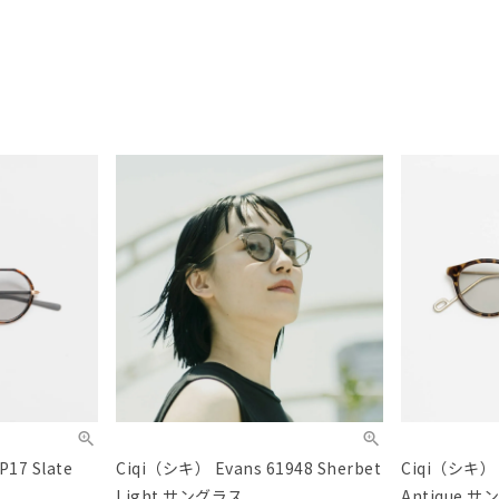
17 Slate
Ciqi（シキ） Evans 61948 Sherbet
Ciqi（シキ） E
Light サングラス
Antique 