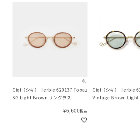
Ciqi（シキ） Herbie 620137 Topaz
Ciqi（シキ） Herbie 6
SG Light Brown サングラス
Vintage Brown Li
¥
6,600
税込