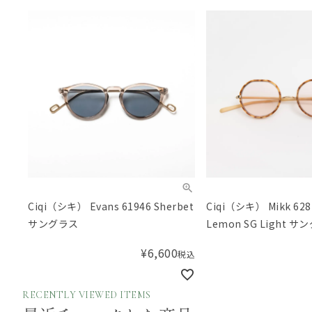
Ciqi（シキ） Evans 61946 Sherbet
Ciqi（シキ） Mikk 628P
サングラス
Lemon SG Light 
¥
6,600
税込
RECENTLY VIEWED ITEMS