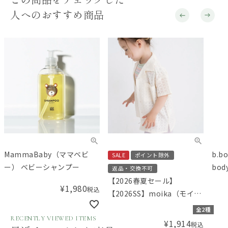
人へのおすすめ商品
MammaBaby（ママベビ
b.
SALE
ポイント除外
ー） ベビーシャンプー
bod
返品・交換不可
ナッ
【2026春夏セール】
¥
1,980
税込
敏感
【2026SS】moika（モイ
カ）レースシャツ
全2種
RECENTLY VIEWED ITEMS
¥
1,914
税込