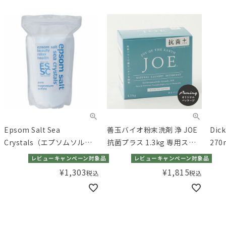
Epsom Salt Sea
善玉バイオ粉末洗剤 浄 JOE
Dic
Crystals（エプソムソルト
抗菌プラス 1.3kg 専用スプ
270
シークリスタルス） オリジ
ーン付き 洗濯用洗剤 ［アミ
レビューキャンペーン対象品
レビューキャンペーン対象品
ナル 2.2kg
ングオリジナルパッケー
¥
1,303
¥
1,815
税込
税込
ジ］