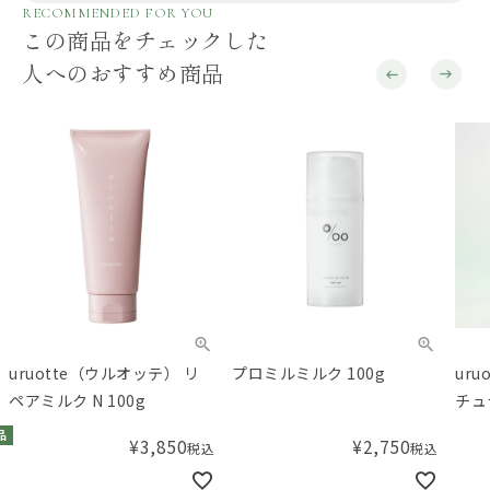
RECOMMENDED FOR YOU
この商品をチェックした
人へのおすすめ商品
uruotte（ウルオッテ） リ
プロミルミルク 100g
ur
ペアミルク N 100g
チュ
ルフ
品
¥
3,850
¥
2,750
税込
税込