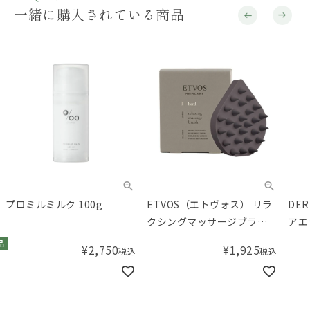
一緒に購入されている商品
プロミルミルク 100g
ETVOS（エトヴォス） リラ
DE
クシングマッサージブラシ
アエ
ハード チャコールグレイ
品
¥
2,750
¥
1,925
税込
税込