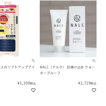
大人のリフトアップアイ
NALC（ナルク） 日焼け止め ウォー
タープルーフ
¥
1,100
¥
2,729
税込
税込