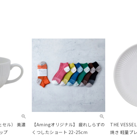
ヴェセル） 美濃
【Amingオリジナル】 疲れしらずの
THE VES
ップ
くつしたショート 22-25cm
焼き 軽量プ