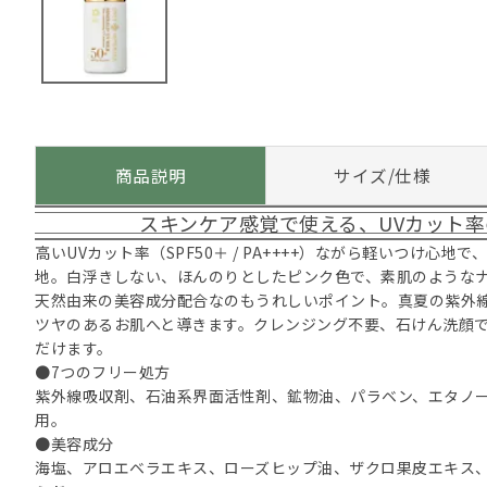
商品説明
サイズ/仕様
スキンケア感覚で使える、UVカット
高いUVカット率（SPF50＋ / PA++++）ながら軽いつけ心
地。白浮きしない、ほんのりとしたピンク色で、素肌のような
天然由来の美容成分配合なのもうれしいポイント。真夏の紫外
ツヤのあるお肌へと導きます。クレンジング不要、石けん洗顔
だけます。
●7つのフリー処方
紫外線吸収剤、石油系界面活性剤、鉱物油、パラベン、エタノー
用。
●美容成分
海塩、アロエベラエキス、ローズヒップ油、ザクロ果皮エキス