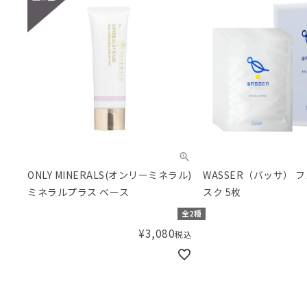
ONLY MINERALS(オンリーミネラル)
WASSER（バッサ） 
ミネラルプラス ベース
スク 5枚
全2種
¥
3,080
税込