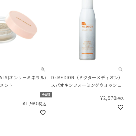
ERALS(オンリーミネラル)
Dr.MEDION（ドクターメディオン）
メント
スパオキシフォーミングウォッシュ
全8種
¥
2,970
税込
¥
1,980
税込