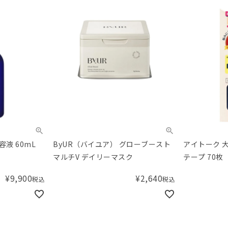
容液 60mL
ByUR（バイユア） グローブースト
アイトーク 
マルチV デイリーマスク
テープ 70枚
¥
9,900
¥
2,640
税込
税込