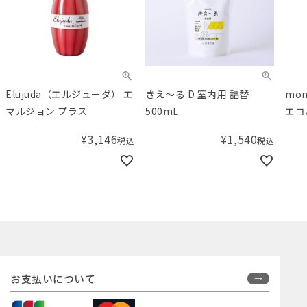
Elujuda（エルジューダ） エ
きえ～る D 室内用 詰替
mo
マルジョン プラス
500mL
エコ
¥
3,146
¥
1,540
税込
税込
お支払いについて