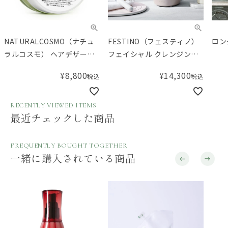
NATURALCOSMO（ナチュ
FESTINO（フェスティノ）
ロン
ラルコスモ） ヘアデザート
フェイシャル クレンジング
スパ 100g
ナノスチーマー
¥
8,800
¥
14,300
税込
税込
RECENTLY VIEWED ITEMS
最近チェックした商品
FREQUENTLY BOUGHT TOGETHER
一緒に購入されている商品