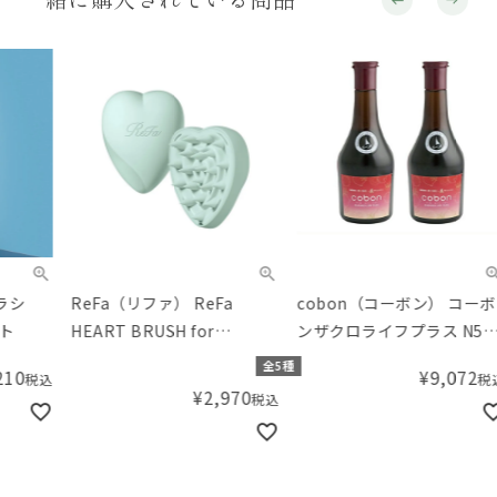
ReFa（リファ） ReFa
cobon（コーボン） コーボ
Ash
HEART BRUSH for
ンザクロライフプラス N525
シュ
SCALP（ハートブラシフォ
2本セット
ド）
全5種
¥
9,072
税込
ースカルプ）
¥
2,970
税込