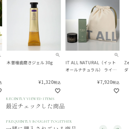
木曽檜歯磨きジェル 30g
IT ALL NATURAL（イット
Ze
オールナチュラル） ライヴ
ダマ
リーコレクション
¥
1,320
¥
7,920
税込
税込
RECENTLY VIEWED ITEMS
最近チェックした商品
FREQUENTLY BOUGHT TOGETHER
一緒に購入されている商品