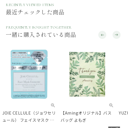
RECENTLY VIEWED ITEMS
最近チェックした商品
FREQUENTLY BOUGHT TOGETHER
一緒に購入されている商品
JOIE CELLULE（ジョワセリ
【Amingオリジナル】バス
YU
ュール） フェイスマスク エ
バッグ よもぎ
クソソーム 1枚