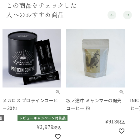
この商品をチェックした
人へのおすすめ商品
メガロス プロテインコーヒ
坂ノ途中 ミャンマーの庭先
INI
ー30包
コーヒー 粉
ヒー
入
種
レビューキャンペーン対象品
¥
918
税込
¥
3,979
税込