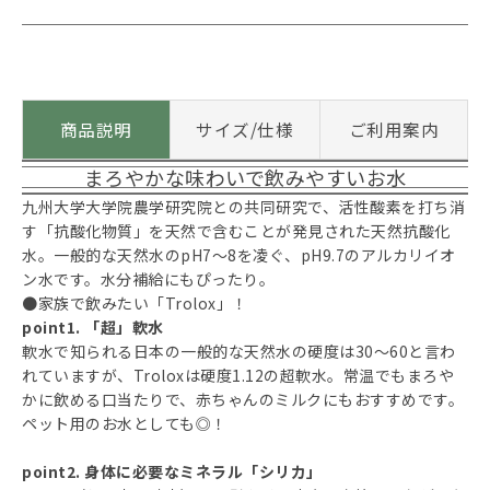
商品説明
サイズ/仕様
ご利用案内
まろやかな味わいで飲みやすいお水
九州大学大学院農学研究院との共同研究で、活性酸素を打ち消
す「抗酸化物質」を天然で含むことが発見された天然抗酸化
水。一般的な天然水のpH7～8を凌ぐ、pH9.7のアルカリイオ
ン水です。水分補給にもぴったり。
●家族で飲みたい「Trolox」！
point1. 「超」軟水
軟水で知られる日本の一般的な天然水の硬度は30～60と言わ
れていますが、Troloxは硬度1.12の超軟水。常温でもまろや
かに飲める口当たりで、赤ちゃんのミルクにもおすすめです。
ペット用のお水としても◎！
point2. 身体に必要なミネラル「シリカ」