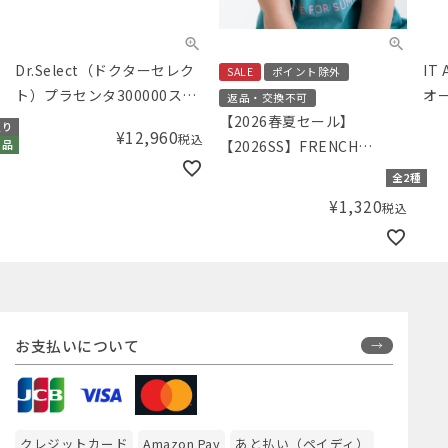
Dr.Select（ドクターセレク
IT 
SALE
ポイント除外
ト）プラセンタ300000スマ
オー
返品・交換不可
ートパック 30包入
リー
【2026春夏セール】
り
¥
12,960
税込
【2026SS】FRENCH
品
Aming（フレンチアミン
全2種
グ）プリントシャーリングT
¥
1,320
税込
シャツ
お支払いについて
クレジットカード
Amazon Pay
あと払い（ペイディ）