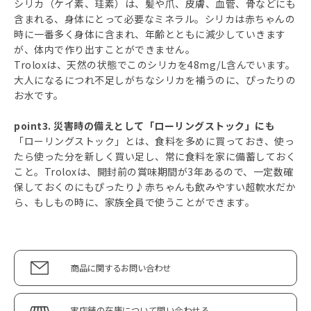
シリカ（ケイ素、珪素）は、髪や爪、皮膚、血管、骨などにも
含まれる、身体にとって必要なミネラル。シリカは赤ちゃんの
時に一番多く身体に含まれ、年齢とともに減少していきます
が、体内で作り出すことができません。
Troloxは、天然の状態でこのシリカを48mg/L含んでいます。
大人になるにつれ不足しがちなシリカを補うのに、ぴったりの
お水です。
point3. 災害時の備えとして「ローリングストック」にも
「ローリングストック」とは、食料を多めに買っておき、使っ
たら使った分を新しく買い足し、常に食料を家に備蓄しておく
こと。Troloxは、開封前の賞味期間が3年あるので、一定数確
保しておくのにもぴったり♪赤ちゃんも飲みやすい超軟水だか
ら、もしもの時に、家族全員で使うことができます。
商品に関するお問い合わせ
実店舗の在庫について問い合わせる