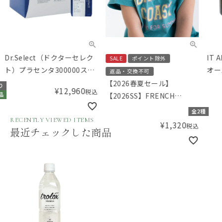
Dr.Select（ドクターセレク
IT 
SALE
ポイント除外
ト）プラセンタ300000スマ
オー
返品・交換不可
ートパック 30包入
リー
【2026春夏セール】
り
¥
12,960
税込
【2026SS】FRENCH
品
Aming（フレンチアミン
全2種
グ）プリントシャーリングT
RECENTLY VIEWED ITEMS
¥
1,320
税込
最近チェックした商品
シャツ