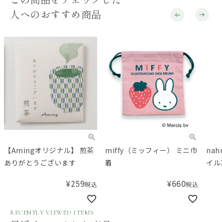
人へのおすすめ商品
【Amingオリジナル】 煎茶
miffy（ミッフィー） ミニ巾
na
ありがとうございます
着
イル
¥
259
¥
660
税込
税込
RECENTLY VIEWED ITEMS