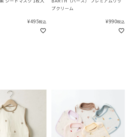
素 シートマスク 1枚入
BARTH（バース） プレミアムリッ
プクリーム
¥
495
¥
990
税込
税込