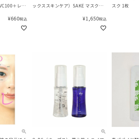
C100＋レチ
ックススキンケア）SAKE マスク（1
スク 1枚
枚）
¥
660
¥
1,650
税込
税込