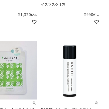
イスマスク 1包
¥
1,320
¥
990
税込
税込