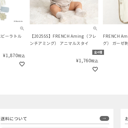
ch ベビーラトル
【2025SS】FRENCH Aming（フレ
FRENCH 
ンチアミング） アニマルスタイ
グ） ガーゼ
全4種
¥
1,870
税込
¥
1,760
税込
送料について