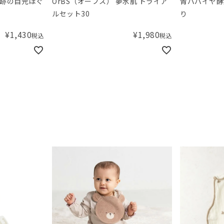
奇跡の目元ほぐ
OrBS（オーブス） 夢水肌 トライア
青パパイヤ酵
ルセット30
り
¥
1,430
¥
1,980
税込
税込