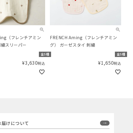
Aming（フレンチアミン
FRENCH Aming（フレンチアミン
刺繍スリーパー
グ） ガーゼスタイ 刺繍
全5種
全5種
¥
3,630
¥
1,650
税込
税込
お届けについて