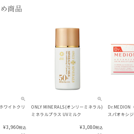
すめ商品
VCホワイトクリ
ONLY MINERALS(オンリーミネラル)
Dr.MEDI
ミネラルプラス UVミルク
スパオキシジ
¥
3,960
¥
3,080
税込
税込