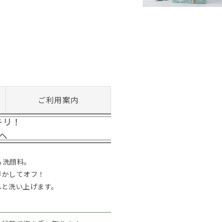
ご利用案内
キリ！
へ
る洗顔料。
浮かしてオフ！
へと洗い上げます。