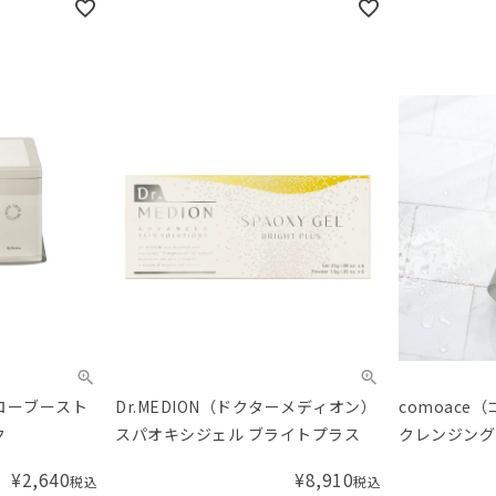
グローブースト
Dr.MEDION（ドクターメディオン）
comoace
ク
スパオキシジェル ブライトプラス
クレンジング
¥
2,640
¥
8,910
税込
税込