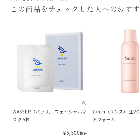
この商品をチェックした
人へのおす
WASSER（バッサ） フェイシャルマ
Yunth（ユンス） 生
スク 5枚
アフォーム
¥
5,500
税込