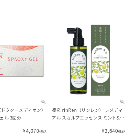
ON（ドクターメディオン）
凜恋 rinRen（リンレン） レメディ
ェル 3回分
アル スカルプエッセンス ミント&レ
モン
¥
4,070
¥
2,640
税込
税込