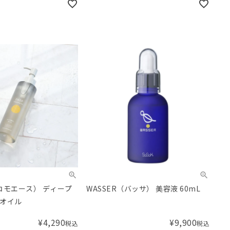
（コモエース） ディープ
WASSER（バッサ） 美容液 60mL
オイル
¥
4,290
¥
9,900
税込
税込