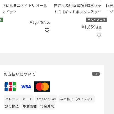
直江屋源兵衛 調味料3本セッ
極実オリーブ エキストラバ
発酵
ト C【ギフトボックス入り】
ージンオリーブオイル
うゆ
／Amingオリジナルセット
290mL
ボックス入り
¥
2,592
税込
¥
1,859
税込
お支払いについて
クレジットカード
Amazon Pay
あと払い（ペイディ）