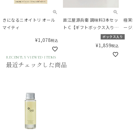
直江屋源兵衛 調味料3本セッ
極実オリーブ エキストラバ
発酵
ト C【ギフトボックス入り】
ージンオリーブオイル
うゆ
／Amingオリジナルセット
290mL
ボックス入り
¥
2,592
税込
¥
1,859
税込
RECENTLY VIEWED ITEMS
最近チェックした商品