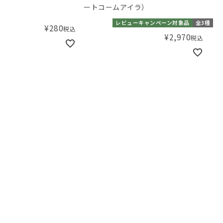
ートコームアイラ）
レビューキャンペーン対象品
全3種
¥
280
税込
¥
2,970
税込