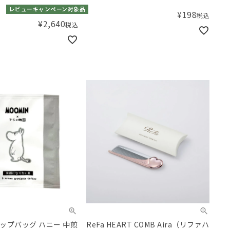
レビューキャンペーン対象品
¥
198
税込
¥
2,640
税込
ップバッグ ハニー 中煎
ReFa HEART COMB Aira（リファハ