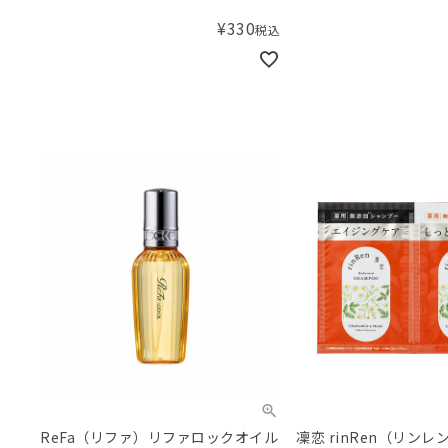
クプロテインシャンプー＆トリート
ファミルクプロテイン
¥
330
税込
メントロイヤル） 10mL、10g
トリートメントピンク）
pouch
10g pouch
ReFa（リファ）リファロックオイル
凜恋 rinRen（リンレ