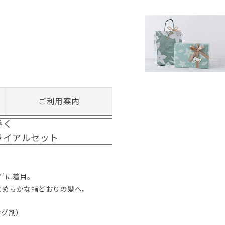
ご利用案内
導く
ライアルセット
*¹に着目。
なめらかな指どおりの髪へ。
ング剤）