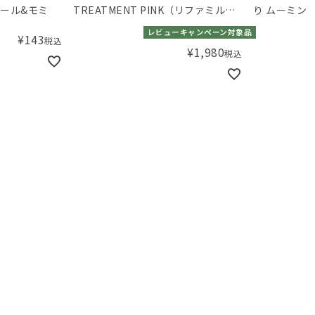
ミール&モミ
TREATMENT PINK（リファミルク
り ムーミン
プロテインアウトバストリートメン
レビューキャンペーン対象品
¥
143
税込
トピンク）100 N
¥
1,980
税込