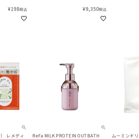
シャンプー&
¥
198
¥
9,350
税込
税込
10mL、
ン） レメディ
ReFa MILK PROTEIN OUTBATH
ムーミンドリ