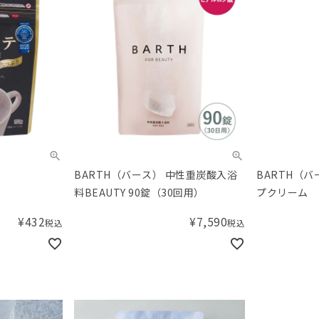
BARTH（バース） 中性重炭酸入浴
BARTH（
料BEAUTY 90錠（30回用）
プクリーム
¥
432
¥
7,590
税込
税込