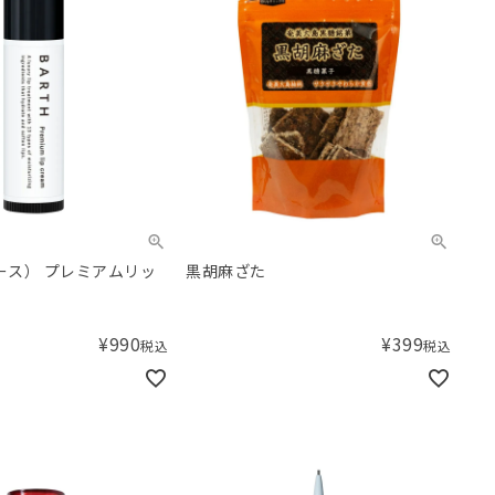
バース） プレミアムリッ
黒胡麻ざた
¥
990
¥
399
税込
税込