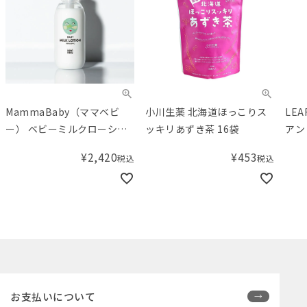
小川生薬 北海道ほっこりス
LEAF＆BOTANICS（リーフ
L
ッキリあずき茶 16袋
アンドボタニクス） ハンド
ア
クリーム ラベンダー 65g
ク
¥
453
¥
1,155
込
税込
税込
65
お支払いについて