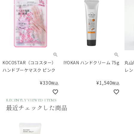
IYOKAN ハンドクリーム 75g
丸山珈琲 ドリップバッグ ブ
YU
レンド 5個入
ボックス入り
¥
1,540
税込
レビューキャンペーン対象品
¥
979
税込
RECENTLY VIEWED ITEMS
最近チェックした商品