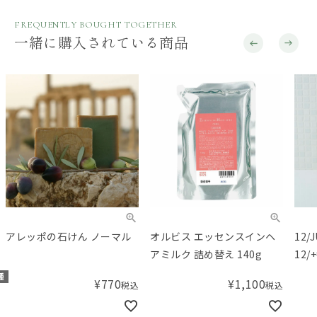
FREQUENTLY BOUGHT TOGETHER
一緒に購入されている商品
アレッポの石けん ノーマル
オルビス エッセンスインヘ
12/
アミルク 詰め替え 140g
12/
種
¥
770
¥
1,100
税込
税込