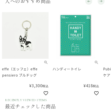
人へのおすすめ商品
effe（エッフェ）effe
ハンディートイレ
Pub
pensiero ブルドッグ
ケア
ニン
¥
3,300
¥
418
税込
税込
RECENTLY VIEWED ITEMS
最近チェックした商品