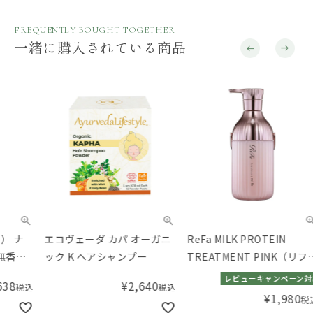
FREQUENTLY BOUGHT TOGETHER
一緒に購入されている商品
エコヴェーダ カパ オーガニ
ReFa MILK PROTEIN
ReF
ック K ヘアシャンプー
TREATMENT PINK（リファ
TRE
ミルクプロテイントリート
ァミ
レビューキャンペーン対象品
¥
2,640
税込
メントピンク）500g
トメ
¥
1,980
税込