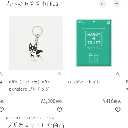
人へのおすすめ商品
effe（エッフェ）effe
ハンディートイレ
Pub
pensiero ブルドッグ
ケア
ニン
¥
3,300
¥
418
税込
税込
RECENTLY VIEWED ITEMS
最近チェックした商品