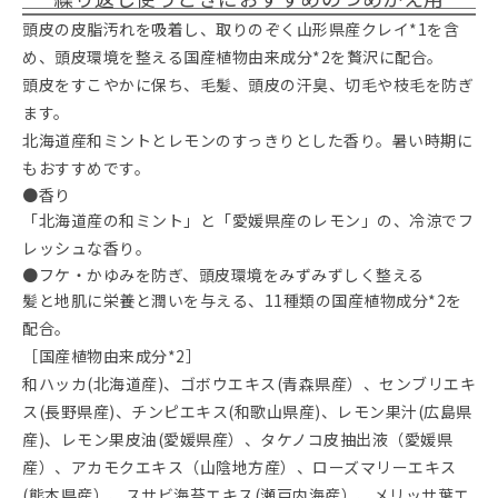
頭皮の皮脂汚れを吸着し、取りのぞく山形県産クレイ*1を含
め、頭皮環境を整える国産植物由来成分*2を贅沢に配合。
頭皮をすこやかに保ち、毛髪、頭皮の汗臭、切毛や枝毛を防ぎ
ます。
北海道産和ミントとレモンのすっきりとした香り。暑い時期に
もおすすめです。
●香り
「北海道産の和ミント」と「愛媛県産のレモン」の、冷涼でフ
レッシュな香り。
●フケ・かゆみを防ぎ、頭皮環境をみずみずしく整える
髪と地肌に栄養と潤いを与える、11種類の国産植物成分*2を
配合。
［国産植物由来成分*2］
和ハッカ(北海道産)、ゴボウエキス(青森県産）、センブリエキ
ス(長野県産)、チンピエキス(和歌山県産)、レモン果汁(広島県
産)、レモン果皮油(愛媛県産）、タケノコ皮抽出液（愛媛県
産）、アカモクエキス（山陰地方産）、ローズマリーエキス
(熊本県産）、スサビ海苔エキス(瀬戸内海産）、メリッサ葉エ