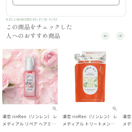
RECOMMENDED FOR YOU
この商品をチェックした
人へのおすすめ商品
凜恋 rinRen（リンレン） レ
凜恋 rinRen（リンレン） レ
凜恋
メディアル リペア ヘアミル
メディアル トリートメント
メデ
ク セラム ローズ&ツバキ
カモミール&モミ リフィル
ミー