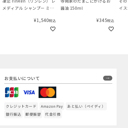
凜恋 rinRen（リンレン） レ
寺岡家のたまごにかけるお
その
メディアル シャンプー ミン
醤油 150ml
イス
ト&レモン リフィル（つめか
¥
1,540
¥
345
税込
税込
え用） 300mL
お支払いについて
クレジットカード
Amazon Pay
あと払い（ペイディ）
銀行振込
郵便振替
代金引換