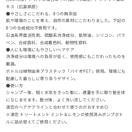
キス（広島県産）
●やさしさにこだわる、8つの無添加
肌や環境のことを考え、自然の素材にこだわりました。下記の
8つの合成成分不使用です。
石油系界面活性剤、硫酸系洗浄成分、鉱物油、シリコン、パラ
ベン、合成香料、合成着色料、動物性原料
●人にも環境にもやさしいヘアケア
洗浄成分は環境への負荷が低く、使用感にもこだわったものを
厳選。
ボトルは植物由来プラスチック「バイオPET」使用。環境にも
配慮した暮らしに寄り添うデザイン。
●使い方
シャンプー後、軽く水気をきった髪に、適量を手に取り髪全体
になじませます。数分後、よく洗い流してください。
凛恋のヘアケアラインと合わせて使うのがおすすめ◎
※凛恋 トリートメント ミント＆レモンの使用済みポンプボト
ルに詰め替えてご使用ください。