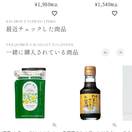
¥
1,980
¥
1,540
税込
税込
100mL
（つめかえ用） 300mL
かえ
RECENTLY VIEWED ITEMS
最近チェックした商品
FREQUENTLY BOUGHT TOGETHER
一緒に購入されている商品