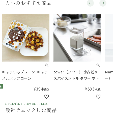
人へのおすすめ商品
キャラいもプレーン+キャラ
tower（タワー） 小麦粉＆
Ma
メルポップコーン
スパイスボトル タワー ホワ
ー）
イト
SPF
品
¥
394
¥
693
税込
税込
RECENTLY VIEWED ITEMS
最近チェックした商品