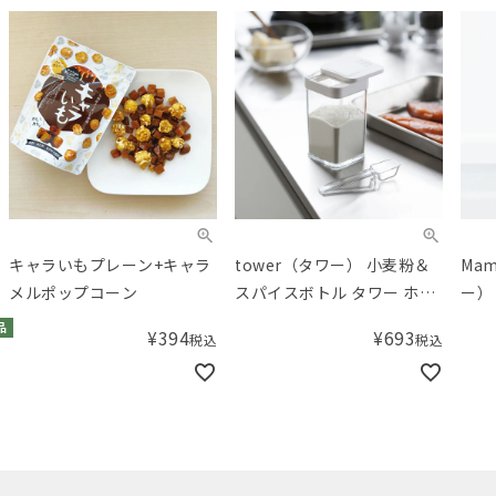
キャラいもプレーン+キャラ
tower（タワー） 小麦粉＆
Ma
メルポップコーン
スパイスボトル タワー ホワ
ー）
イト
SPF
品
¥
394
¥
693
税込
税込