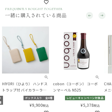
FREQUENTLY BOUGHT TOGETHER
一緒に購入されている商品
HIYORI（ひより） ハンドス
cobon（コーボン） コーボ
CH
トラップ付 バイカラーラウ
ンマーベル N525
メニ
ンドB7ウォレット
50g
り
ボックス入り
全4種
レビューキャンペーン対象品
種
¥
9,900
¥
5,378
税込
税込