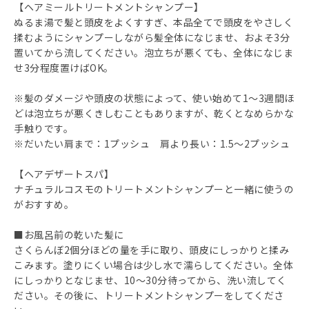
【ヘアミールトリートメントシャンプー】
ぬるま湯で髪と頭皮をよくすすぎ、本品全てで頭皮をやさしく
揉むようにシャンプーしながら髪全体になじませ、およそ3分
置いてから流してください。泡立ちが悪くても、全体になじま
せ3分程度置けばOK。
※髪のダメージや頭皮の状態によって、使い始めて1～3週間ほ
どは泡立ちが悪くきしむこともありますが、乾くとなめらかな
手触りです。
※だいたい肩まで：1プッシュ 肩より長い：1.5～2プッシュ
【ヘアデザートスパ】
ナチュラルコスモのトリートメントシャンプーと一緒に使うの
がおすすめ。
■お風呂前の乾いた髪に
さくらんぼ2個分ほどの量を手に取り、頭皮にしっかりと揉み
こみます。塗りにくい場合は少し水で濡らしてください。全体
にしっかりとなじませ、10～30分待ってから、洗い流してく
ださい。その後に、トリートメントシャンプーをしてくださ