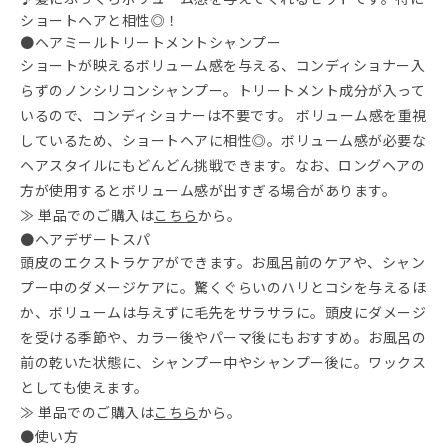
ショートヘアと相性◎！
●ヘアミールトリートメントシャンプー
ショートが映えるボリューム感を与える、コンディショナー入
らずのノンシリコンシャンプー。トリートメント成分が入って
いるので、コンディショナーは不要です。 ボリューム感を重視
しているため、ショートヘアに相性◎。ボリューム感が必要な
ヘアスタイルにもどんどん挑戦できます。なお、ロングヘアの
方が使用するとボリューム感が出すぎる場合があります。
≫ 単品でのご購入は
こちら
から。
●ヘアデザートスパ
頭皮のエクストラケアができます。お風呂前のケアや、シャン
プー中のダメージケアに。驚くぐらいのハリとコシを与えるほ
か、ボリュームは与えずに毛先をサラサラに。頭皮にダメージ
を受ける季節や、カラー後やパーマ後にもおすすめ。お風呂の
前の乾いた状態に、シャンプー中やシャンプー後に。ワックス
としても使えます。
≫ 単品でのご購入は
こちら
から。
●使い方