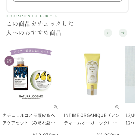
RECOMMENDED FOR YOU
この商品をチェックした
人へのおすすめ商品
ナチュラルコスモ頭皮＆ヘ
INTIME ORGANIQUE（アン
12/
アケアセット（みだれ髪／
ティームオーガニック） ホ
12/
しっとりまとまる髪に）
ワイト クリーム
ナー