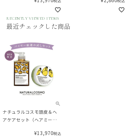
¥
13,970
¥
2,860
税込
税込
RECENTLY VIEWED ITEMS
最近チェックした商品
ナチュラルコスモ頭皮＆ヘ
アケアセット（ヘアミール
／ボリューム感がほしい方
¥
13,970
税込
に）