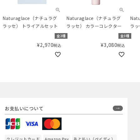
Naturaglace（ナチュラグ
Naturaglace（ナチュラグ
Nat
ラッセ） トライアルセット
ラッセ） カラーコレクター
ラッ
プラ
全2種
全3種
¥
2,970
¥
3,080
税込
税込
お支払いについて
クレジットカード
Amazon Pay
あと払い（ペイディ）