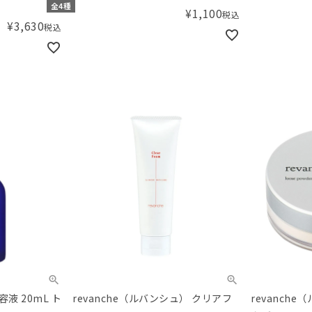
イスカラー）
全4種
¥
1,100
税込
¥
3,630
税込
容液 20mL ト
revanche（ルバンシュ） クリアフ
revanch