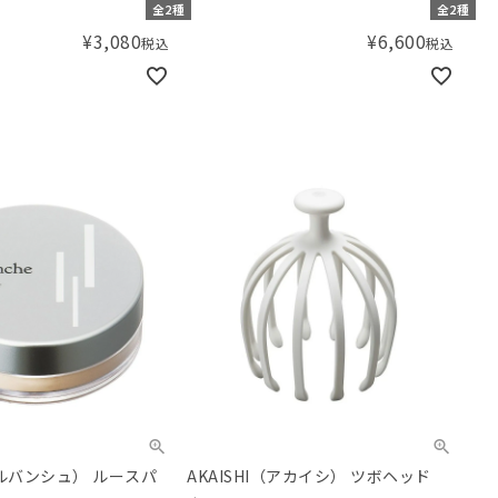
全2種
全2種
¥
3,080
¥
6,600
税込
税込
e（ルバンシュ） ルースパ
AKAISHI（アカイシ） ツボヘッド