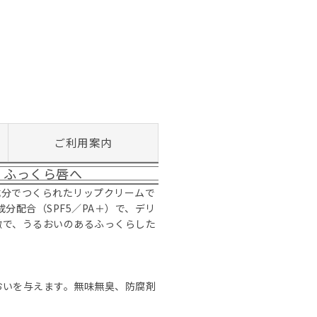
ご利用案内
、ふっくら唇へ
成分でつくられたリップクリームで
分配合（SPF5／PA＋）で、デリ
徴で、うるおいのあるふっくらした
おいを与えます。無味無臭、防腐剤