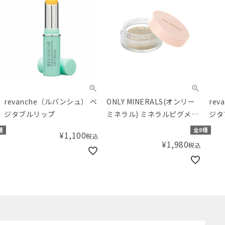
revanche（ルバンシュ） ベ
ONLY MINERALS(オンリー
re
ジタブルリップ
ミネラル) ミネラルピグメン
ジタ
ト
種
全8種
¥
1,100
税込
¥
1,980
税込