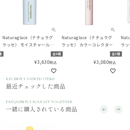
Naturaglace（ナチュラグ
Naturaglace（ナチュラグ
Nat
ラッセ） モイスチャールー
ラッセ） カラーコレクター
ラッ
ジュセミマット M
種
全4種
全3種
¥
3,630
¥
3,080
税込
税込
RECENTLY VIEWED ITEMS
最近チェックした商品
FREQUENTLY BOUGHT TOGETHER
一緒に購入されている商品