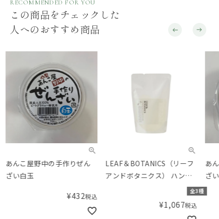
RECOMMENDED FOR YOU
この商品をチェックした
人へのおすすめ商品
あんこ屋野中の手作りぜん
LEAF＆BOTANICS（リーフ
あん
ざい白玉
アンドボタニクス） ハンド
ざい
フォーム 詰替用 340mL
全3種
¥
432
税込
¥
1,067
税込