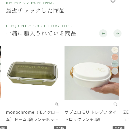
RECENTLY VIEWED ITEMS
最近チェックした商品
FREQUENTLY BOUGHT TOGETHER
一緒に購入されている商品
monochrome（モノクロー
サブヒロモリ トレゾワ タイ
ZE
ム）ドーム1段ランチボック
トロックランチ1段
ェア
ス 750ml
ラッ
種
全2種
全4種