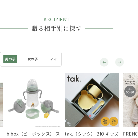
RECIPIENT
贈る相手別に探す
男の子
女の子
ママ
b.box（ビーボックス） ス
tak.（タック） BIO キッズ
FREN