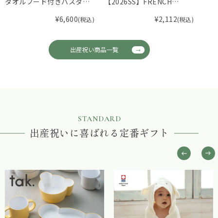
タオルフード付きバスタオ
【2026SS】FRENCH
ファ
ル
Aming（フレンチアミン
スタ
¥
6,600
¥
2,112
(税込)
(税込)
グ）スモッキングカバーオ
ール F
出産祝い商品一覧
STANDARD
出産祝いに喜ばれる定番ギフト