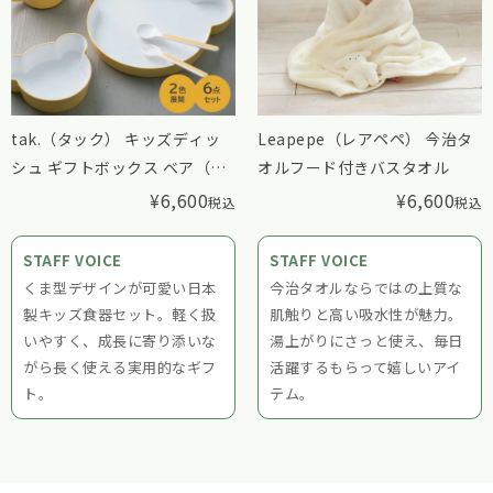
tak.（タック） キッズディッ
Leapepe（レアペペ） 今治タ
シュ ギフトボックス ベア（カ
オルフード付きバスタオル
トラリー付き）
¥
6,600
¥
6,600
税込
税込
STAFF VOICE
STAFF VOICE
くま型デザインが可愛い日本
今治タオルならではの上質な
製キッズ食器セット。軽く扱
肌触りと高い吸水性が魅力。
いやすく、成長に寄り添いな
湯上がりにさっと使え、毎日
がら長く使える実用的なギフ
活躍するもらって嬉しいアイ
ト。
テム。