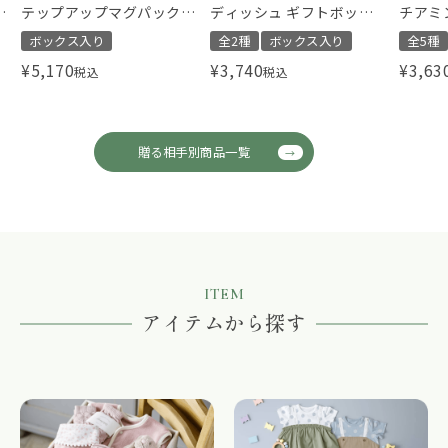
タ
テップアップマグパック
ディッシュ ギフトボック
チアミ
Pooh
ス ベアー ミニ
スリー
ボックス入り
全2種
ボックス入り
全5種
¥
5,170
¥
3,740
¥
3,63
税込
税込
贈る相手別商品一覧
ITEM
アイテムから探す