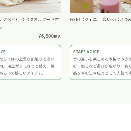
e（レアペペ） 今治タオルフード付
GENI（ジェニ） 音いっぱいつ
ル
¥
6,600
税込
ICE
STAFF VOICE
ならではの上質な肌触りと高い
音の違いを楽しめる木製つみき
力。湯上がりにさっと使え、毎
む・振るなど遊びが広がり、長
もらって嬉しいアイテム。
感を育む知育玩具として人気で