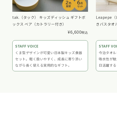
w
tak.（タック） キッズディッシュ ギフトボ
Leapep
ックス ベア（カトラリー付き）
きバスタオ
¥
6,600
税込
税込
STAFF VOICE
STAFF VO
くま型デザインが可愛い日本製キッズ食器
今治タオル
セット。軽く扱いやすく、成長に寄り添い
吸水性が魅
ながら長く使える実用的なギフト。
日活躍する