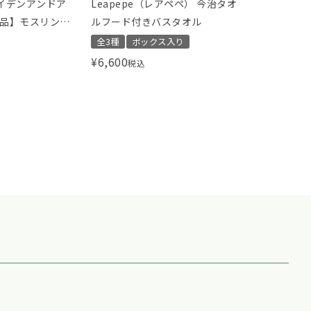
（エイデンアンドア
Leapepe（レアペペ） 今治タオ
品】モスリンコ
ルフード付きバスタオル
3枚 スワドル デ
全3種
ボックス入り
ーリー toy
¥
6,600
税込
ssic swaddles