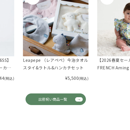
6SS】
Leapepe （レアペペ）今治タオル
【2026春夏セー
ラーカラ
スタイ&ラトル&ハンカチセット
FRENCH Ami
グ）フラワーカバ
44
¥
5,500
(税込)
(税込)
出産祝い商品一覧