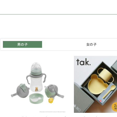
男の子
女の子