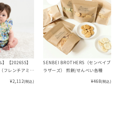
ル】【2026SS】
SENBEI BROTHERS（センベイブ
aden
ng（フレンチアミン
ラザーズ） 煎餅/せんべい各種
ネイ）
ーオール F
ットンお
¥
2,112
¥
468
(税込)
(税込)
piqu
ー･ベ