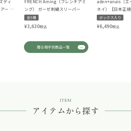
ッズディ
FRENCH Aming（フレンチアミ
aden+anais
アー ミ
ング） ガーゼ刺繍スリーパー
ネイ）【日本正規
ットン おくるみ 
全5種
ボックス入り
ィズニー トイスト
¥
3,630
¥
6,490
税込
税込
story 3-pack cla
贈る相手別商品一覧
ITEM
アイテムから探す