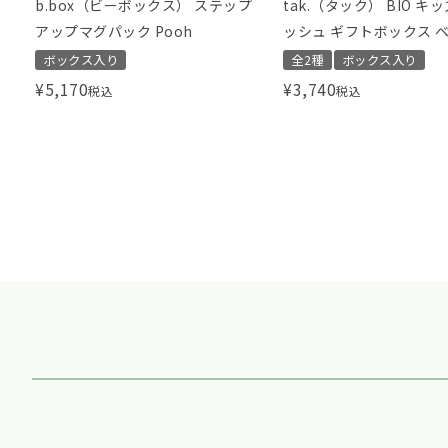
b.box（ビーボックス） ステップ
tak.（タック） BIO キ
アップマグパック Pooh
ッシュ ギフトボックス ベ
ニ
ボックス入り
全2種
ボックス入り
¥
5,170
¥
3,740
税込
税込