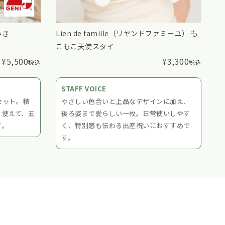
みき
Lien de famille（リヤンドファミーユ） も
F
こもこ天使スタイ
ゼ
¥
5,500
¥
3,300
税込
税込
STAFF VOICE
セット。積
やさしい色合いと上品なデザインに加え、
く使えて、五
後ろ姿まで愛らしい一枚。日常使いしやす
す。
く、特別感も伝わる出産祝いにおすすめで
す。