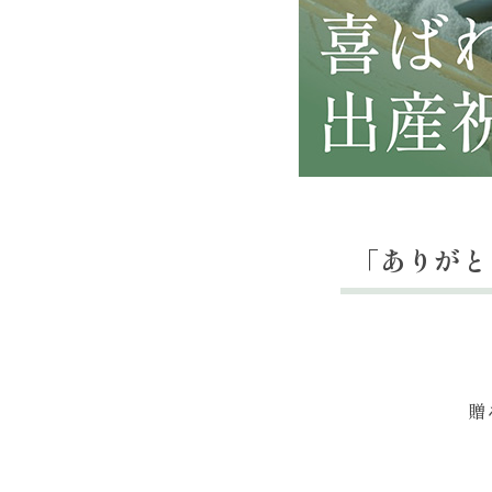
「ありがと
贈