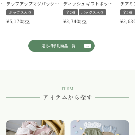
タ
テップアップマグパック
ディッシュ ギフトボック
チアミ
Pooh
ス ベアー ミニ
スリー
ボックス入り
全2種
ボックス入り
全5種
¥
5,170
¥
3,740
¥
3,63
税込
税込
贈る相手別商品一覧
ITEM
アイテムから探す