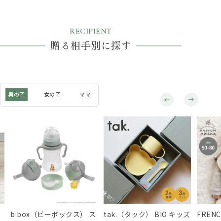
RECIPIENT
贈る相手別に探す
男の子
女の子
ママ
b.box（ビーボックス） ス
tak.（タック） BIO キッズ
FREN