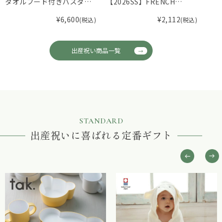
タオルフード付きバスタオ
【2026SS】FRENCH
タオ
ル
Aming（フレンチアミン
カチ
¥
6,600
¥
2,112
(税込)
(税込)
グ）スモッキングカバーオ
ール F
出産祝い商品一覧
STANDARD
出産祝いに喜ばれる定番ギフト