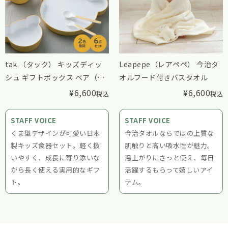
tak.（タック） キッズディッ
Leapepe（レアペペ） 今治タ
シュ ギフトボックス ベア（カ
オルフード付きバスタオル
トラリー付き）
¥
6,600
¥
6,600
税込
税込
STAFF VOICE
STAFF VOICE
くま型デザインが可愛い日本
今治タオルならではの上質な
製キッズ食器セット。軽く扱
肌触りと高い吸水性が魅力。
いやすく、成長に寄り添いな
湯上がりにさっと使え、毎日
がら長く使える実用的なギフ
活躍するもらって嬉しいアイ
ト。
テム。