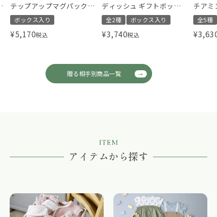
タ
テップアップマグパック
ディッシュ ギフトボック
チアミ
Pooh
ス ベアー ミニ
スリー
ボックス入り
全2種
ボックス入り
全5種
¥
5,170
¥
3,740
¥
3,63
税込
税込
贈る相手別商品一覧
ITEM
アイテムから探す