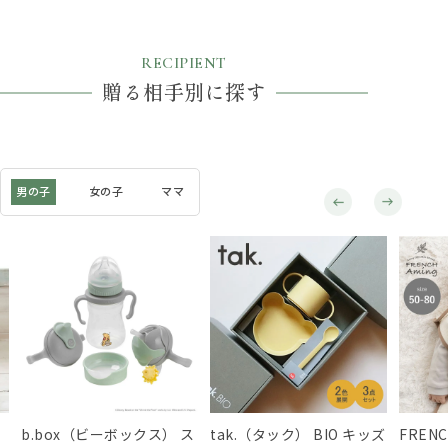
RECIPIENT
贈る相手別に探す
男の子
女の子
ママ
b.box（ビーボックス） ス
tak.（タック） BIO キッズ
FREN