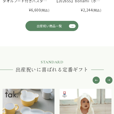
タオルフード付きバスタオ
【2026SS】bonami（ボナ
タオ
ル
ミ）セーラーカラー前あき
カチ
¥
6,600
¥
2,244
(税込)
(税込)
カバーオール
出産祝い商品一覧
STANDARD
出産祝いに喜ばれる定番ギフト