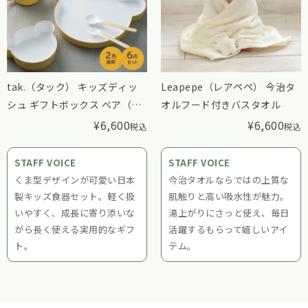
tak.（タック） キッズディッ
Leapepe（レアペペ） 今治タ
シュ ギフトボックス ベア（カ
オルフード付きバスタオル
トラリー付き）
¥
6,600
¥
6,600
税込
税込
STAFF VOICE
STAFF VOICE
くま型デザインが可愛い日本
今治タオルならではの上質な
製キッズ食器セット。軽く扱
肌触りと高い吸水性が魅力。
いやすく、成長に寄り添いな
湯上がりにさっと使え、毎日
がら長く使える実用的なギフ
活躍するもらって嬉しいアイ
ト。
テム。