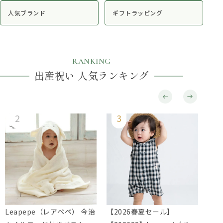
人気ブランド
ギフトラッピング
RANKING
出産祝い 人気ランキング
Leapepe（レアペペ） 今治
【2026春夏セール】
Le