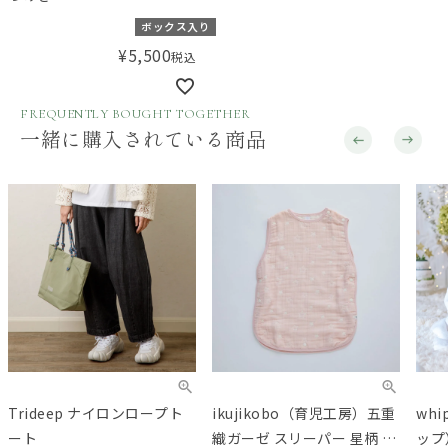
ボックス入り
¥
5,500
税込
FREQUENTLY BOUGHT TOGETHER
一緒に購入されている商品
Trideep ナイロンロープト
ikujikobo（育児工房）五重
whi
ート
織ガーゼ スリーパー 星柄 ピ
ップ