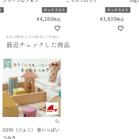
ンマーシロフォン
ニマルブロック
Sug
ス
り
ボックス入り
ボックス入り
¥
4,180
¥
3,630
税込
税込
RECENTLY VIEWED ITEMS
最近チェックした商品
GENI（ジェニ） 音いっぱい
つみき