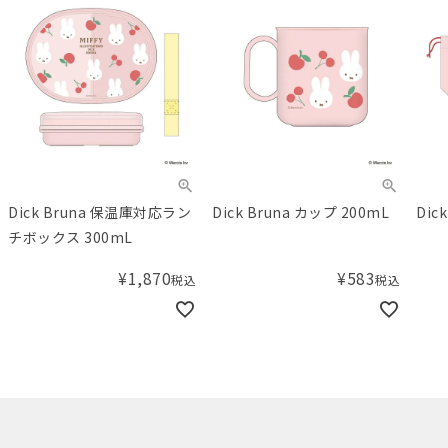
Dick Bruna 保温庫対応ラン
Dick Bruna カップ 200mL
Dic
チボックス 300mL
¥
1,870
¥
583
税込
税込