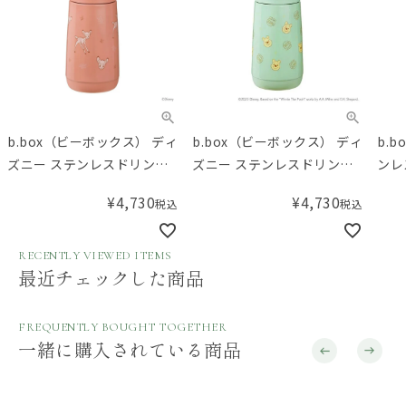
b.box（ビーボックス） ディ
b.box（ビーボックス） ディ
b.
ズニー ステンレスドリンク
ズニー ステンレスドリンク
ンレ
ボトル バンビ 350mL
ボトル くまのプーさん
Insu
¥
4,730
¥
4,730
税込
税込
Disney Insulated Drink
350mL Disney Insulated
350
Bottle Bambi
Drink Bottle Winnie the
Pooh
RECENTLY VIEWED ITEMS
最近チェックした商品
FREQUENTLY BOUGHT TOGETHER
一緒に購入されている商品