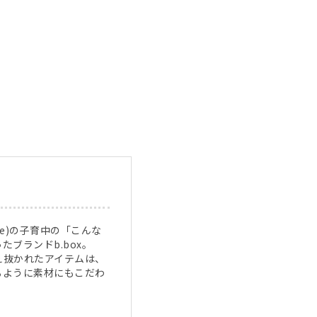
lle)の子育中の「こんな
ブランドb.box。
え抜かれたアイテムは、
るように素材にもこだわ
。