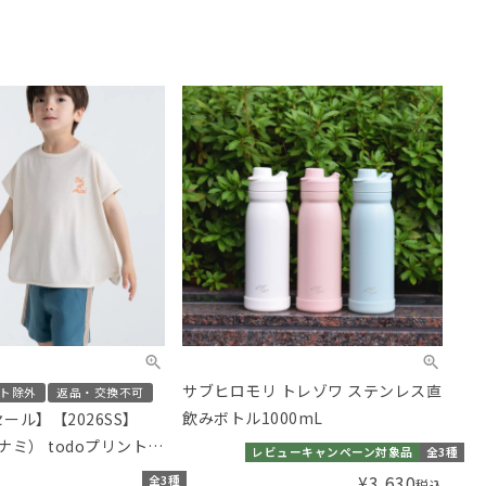
サブヒロモリ トレゾワ ステンレス直
ト除外
返品・交換不可
飲みボトル1000mL
セール】【2026SS】
ボナミ） todoプリントT
レビューキャンペーン対象品
全3種
¥
3,630
全3種
税込