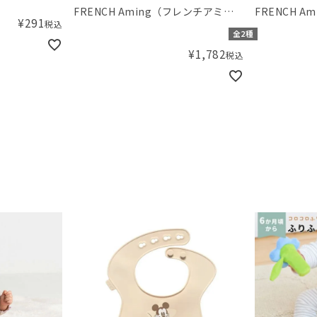
FRENCH Aming（フレンチアミン
FRENCH 
¥
291
税込
グ）ボタニカルフラワードッキング
グ）エプロン
全2種
ワンピース
ス
¥
1,782
税込