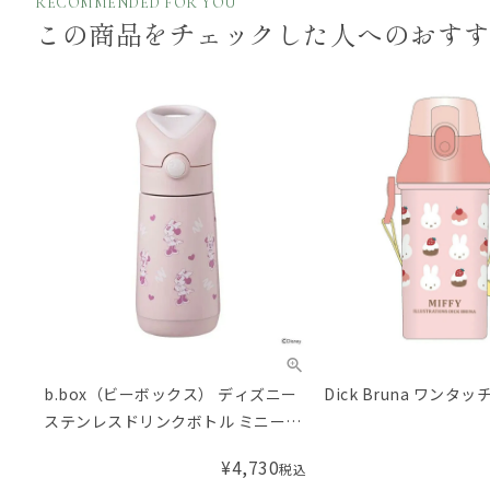
RECOMMENDED FOR YOU
この商品をチェックした
人へのおす
b.box（ビーボックス） ディズニー
Dick Bruna ワンタ
ステンレスドリンクボトル ミニーソ
フト 350mL Insulated Drink
¥
4,730
税込
Bottle MinnieSoft