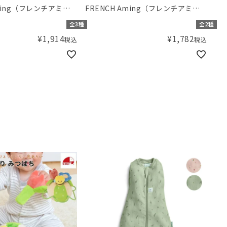
Aming（フレンチアミン
FRENCH Aming（フレンチアミン
Tドッキングワンピー
グ）フレアーサマーワンピース
全3種
全2種
¥
1,914
¥
1,782
税込
税込