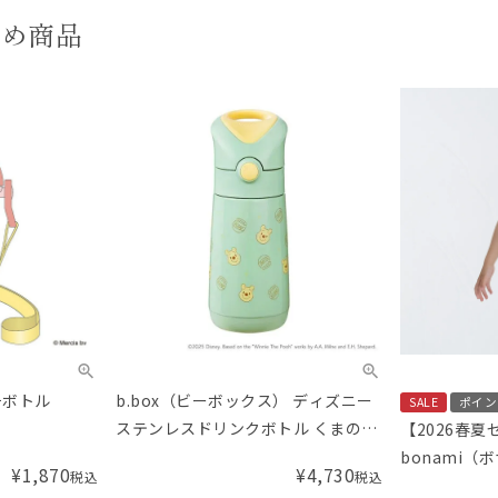
すめ商品
ッチボトル
b.box（ビーボックス） ディズニー
SALE
ポイン
ステンレスドリンクボトル くまのプ
【2026春夏
ーさん 350mL Disney Insulated
bonami（
¥
1,870
¥
4,730
税込
税込
Drink Bottle Winnie the Pooh
シャツ