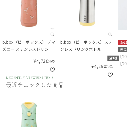
b.box（ビーボックス） ディ
b.box（ビーボックス）ステ
SAL
ズニー ステンレスドリンク
ンレスドリンクボトル
返品
ボトル バンビ 350mL
Insulated Drink Bottle
【2
全3種
¥
4,730
税込
Disney Insulated Drink
350mL
【20
¥
4,290
税込
Bottle Bambi
ミ）
RECENTLY VIEWED ITEMS
最近チェックした商品