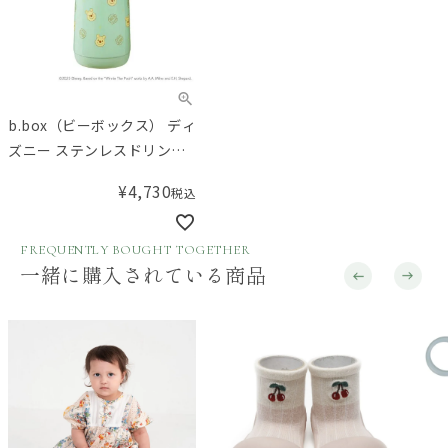
b.box（ビーボックス） ディ
ズニー ステンレスドリンク
ボトル くまのプーさん
¥
4,730
税込
350mL Disney Insulated
Drink Bottle Winnie the
Pooh
FREQUENTLY BOUGHT TOGETHER
一緒に購入されている商品