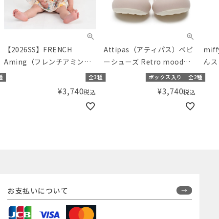
【2026SS】FRENCH
Attipas（アティパス）ベビ
mif
Aming（フレンチアミン
ーシューズ Retro mood
んス
グ）花柄切替リボンロンパ
Cherry （11.5/12.5cm）
リー
種
全3種
ボックス入り
全2種
ース
¥
3,740
¥
3,740
税込
税込
お支払いについて