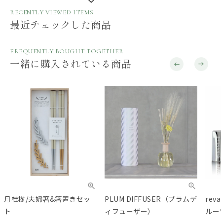
RECENTLY VIEWED ITEMS
最近チェックした商品
FREQUENTLY BOUGHT TOGETHER
一緒に購入されている商品
月桂樹/夫婦箸&箸置きセッ
PLUM DIFFUSER（プラムデ
re
ト
ィフューザー）
ルー