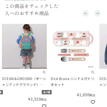
RECOMMENDED FOR YOU
この商品をチェックした
人へのおすすめ商品
OCEAN＆GROUND（オーシ
Dick Bruna ハンドル付トリ
OC
ャンアンドグラウンド）
オセット
ャン
DAYPACK MULTI デイパック
ップ
種
全2種
¥
1,650
税込
リュック
¥
3,520
税込