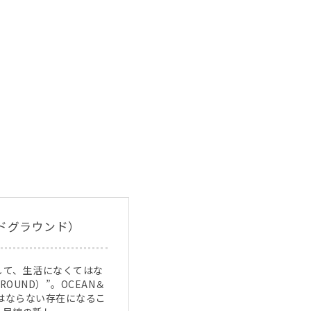
ンドグラウンド）
して、生活になくてはな
OUND）”。OCEAN＆
てはならない存在になるこ