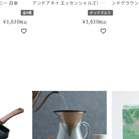
ニー 日傘
アンドアネイ エッセンシャルズ）
ンドグラウン
【日本正規品】モスリンコットン お
MULTI
全4種
ボックス入り
くるみ 2枚セット ディズニー ディズ
¥
3,630
¥
3,630
税込
税込
ニーアンドフレンズ
Disney+friends 2pack swaddles