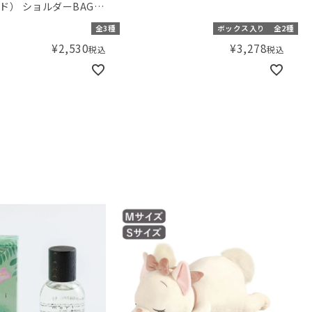
ド） ショルダーBAG
全3種
ボックス入り
全2種
¥
2,530
¥
3,278
税込
税込