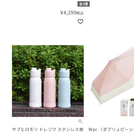
GOODAY PLUS デイパック リュック
PLUS デイパック リュ
全2種
¥
4,290
税込
サブヒロモリ トレゾワ ステンレス直
Wpc.（ダブリュピーシ