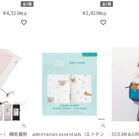
ック
MULTI
SWEETS TI
全2種
全3種
¥
4,510
¥
2,420
税込
税込
ー） 晴雨兼用
aden+anais essentials（エイデン
OCEAN＆G