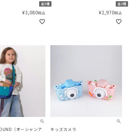
ME
ーBAG
全3種
全2種
¥
3,080
¥
2,970
税込
税込
ROUND（オーシャンア
キッズカメラ